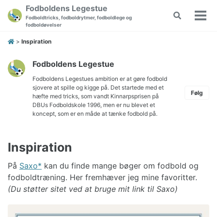
Skip
Skip
Skip
Fodboldens Legestue
Toggle
to
to
to
Fodboldtricks, fodboldrytmer, fodboldlege og
Vis/
search
fodboldøvelser
primary
content
footer
men
navigation
>
Inspiration
Fodboldens Legestue
Fodboldens Legestues ambition er at gøre fodbold
sjovere at spille og kigge på. Det startede med et
Følg
hæfte med tricks, som vandt Kinnarpsprisen på
DBUs Fodboldskole 1996, men er nu blevet et
koncept, som er en måde at tænke fodbold på.
Inspiration
På
Saxo
kan du finde mange bøger om fodbold og
fodboldtræning. Her fremhæver jeg mine favoritter.
(Du støtter sitet ved at bruge mit link til Saxo)